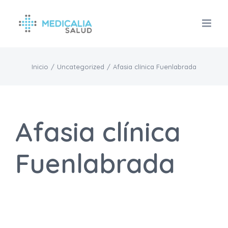
Saltar
al
contenido
Inicio
/
Uncategorized
/
Afasia clínica Fuenlabrada
Afasia clínica
Fuenlabrada
Afasia clínica
Fuenlabrada