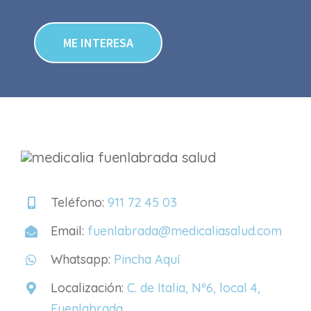
ME INTERESA
Teléfono:
911 72 45 03
Email:
fuenlabrada@medicaliasalud.com
Whatsapp:
Pincha Aquí
Localización:
C. de Italia, Nº6, local 4,
Fuenlabrada