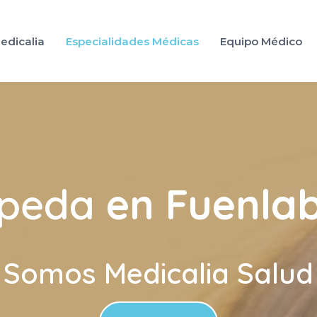
edicalia
Especialidades Médicas
Equipo Médico
opeda
en Fuenla
Somos Medicalia Salud