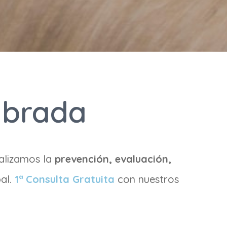
abrada
alizamos la
prevención, evaluación,
al.
1ª Consulta Gratuita
con nuestros