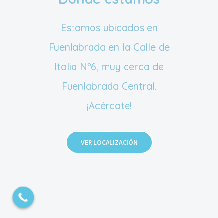
Estamos ubicados en
Fuenlabrada en la Calle de
Italia Nº6, muy cerca de
Fuenlabrada Central.
¡Acércate!
© Centro Médico Fuenlabrada Medicalia |Todos los
derechos reservados|
Aviso Legal
|
Política de
VER LOCALIZACIÓN
Privacidad
|
Licencia
Facebook
Twitter
Instagram
YouTube