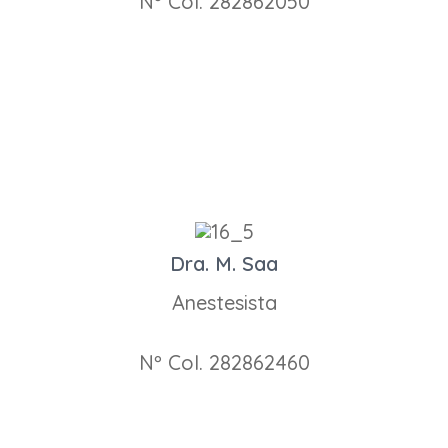
Nº Col. 282862050
Dra. M. Saa
Anestesista
Nº Col. 282862460