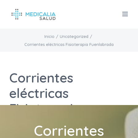
Saltar
al
contenido
Inicio
/
Uncategorized
/
Corrientes eléctricas Fisioterapia Fuenlabrada
Corrientes
eléctricas
Fisioterapia
Fuenlabrada
Corrientes