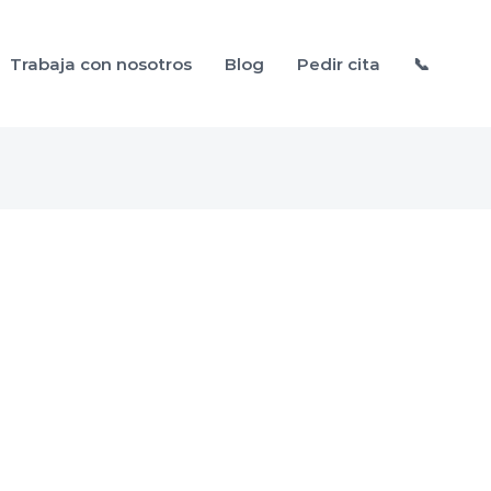
Trabaja con nosotros
Blog
Pedir cita
📞
labrada
alud