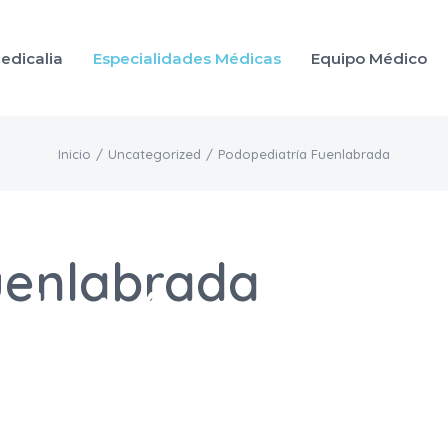
edicalia
Especialidades Médicas
Equipo Médico
Inicio
/
Uncategorized
/
Podopediatría Fuenlabrada
uenlabrada
diatría
en Fuen
os Medicalia S