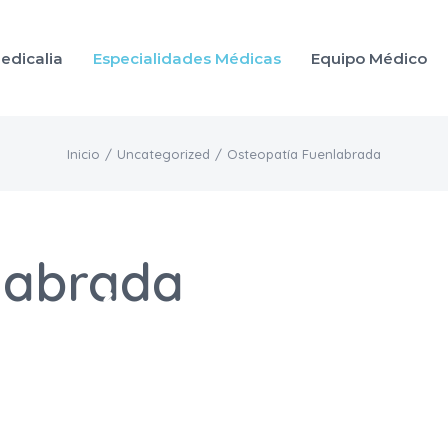
edicalia
Especialidades Médicas
Equipo Médico
Inicio
/
Uncategorized
/
Osteopatía Fuenlabrada
labrada
opatía
en Fuenla
os Medicalia S