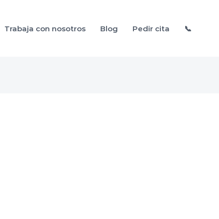
Trabaja con nosotros
Blog
Pedir cita
📞
brada
alud