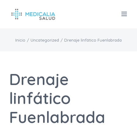
Saltar
al
contenido
Inicio
/
Uncategorized
/
Drenaje linfático Fuenlabrada
Drenaje
linfático
Fuenlabrada
Drenaje