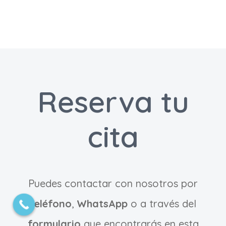
Reserva tu
© Centro Médico Fuenlabrada Medicalia |Todos los
cita
derechos reservados|
Aviso Legal
|
Política de
Privacidad
|
Licencia
Puedes contactar con nosotros por
Facebook
Twitter
Instagram
YouTube
teléfono
,
WhatsApp
o a través del
formulario
que encontrarás en esta