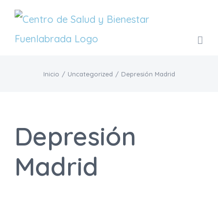
Saltar
al
contenido
Inicio
/
Uncategorized
/
Depresión Madrid
Depresión
Madrid
Tratamiento