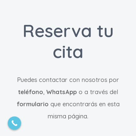
Reserva tu
cita
© Centro Médico Fuenlabrada Medicalia |Todos los
Puedes contactar con nosotros por
derechos reservados|
Aviso Legal
|
Política de
Privacidad
|
Licencia
teléfono
,
WhatsApp
o a través del
formulario
que encontrarás en esta
Facebook
Twitter
Instagram
YouTube
misma página.