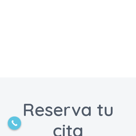
© Centro Médico Fuenlabrada Medicalia |Todos los
derechos reservados|
Aviso Legal
|
Política de
Privacidad
|
Licencia
Reserva tu
Facebook
Twitter
Instagram
YouTube
cita