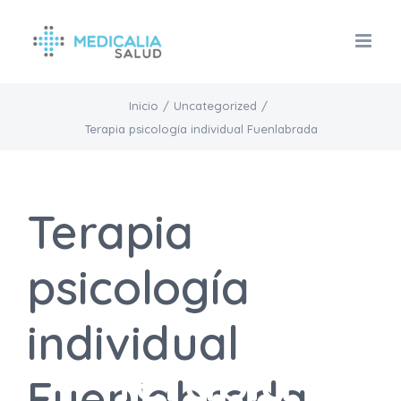
Saltar
al
contenido
Inicio
/
Uncategorized
/
Terapia psicología individual Fuenlabrada
Terapia
psicología
individual
Terapia
Fuenlabrada