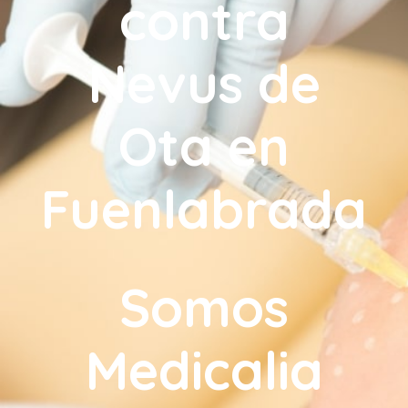
contra
Nevus de
Ota en
Fuenlabrada
Somos
Medicalia