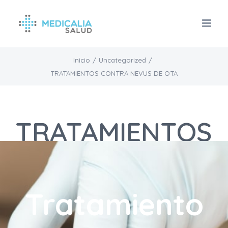
Saltar
al
contenido
Inicio
/
Uncategorized
/
TRATAMIENTOS CONTRA NEVUS DE OTA
TRATAMIENTOS
CONTRA
NEVUS DE OTA
Tratamiento